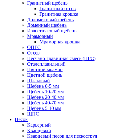
Гранитный щебень
Гранитный отсев
Гранитная крошка
Доломитовый щебень
Доменный щебень
Известняковый щебень
Мраморный
Мраморная крошка
ОПГС
Отсев
Песчано-гравийная смесь (ПГС)
Сталеплавильный
Цветной мрамор
Цветной щебень
Шлаковый
Щебень 0-5 мм
Щебень 10-20 мм
Щебень 20-40 мм
Щебень 40-70 мм
Щебень 5-10 мм
ЩПС
Песок
Карьерный
Кварцевый
Кварцевый песок для пескоструя