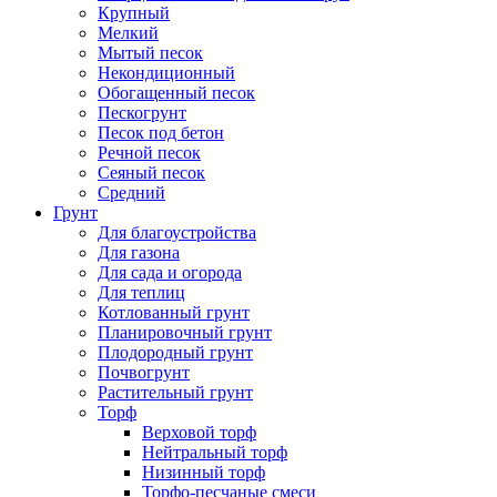
Крупный
Мелкий
Мытый песок
Некондиционный
Обогащенный песок
Пескогрунт
Песок под бетон
Речной песок
Сеяный песок
Средний
Грунт
Для благоустройства
Для газона
Для сада и огорода
Для теплиц
Котлованный грунт
Планировочный грунт
Плодородный грунт
Почвогрунт
Растительный грунт
Торф
Верховой торф
Нейтральный торф
Низинный торф
Торфо-песчаные смеси