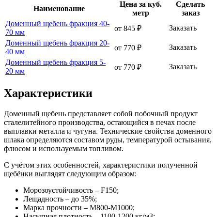
Цена за куб.
Сделать
Наименование
метр
заказ
Доменный щебень фракция 40-
Заказать
от 845 ₽
70 мм
Доменный щебень фракция 20-
Заказать
от 770 ₽
40 мм
Доменный щебень фракция 5-
Заказать
от 770 ₽
20 мм
Характеристики
Доменный щебень представляет собой побочный продукт
сталелитейного производства, остающийся в печах после
выплавки металла и чугуна. Технические свойства доменного
шлака определяются составом руды, температурой остывания,
флюсом и используемым топливом.
С учётом этих особенностей, характеристики полученной
щебёнки выглядят следующим образом:
Морозоустойчивость – F150;
Лещадность – до 35%;
Марка прочности – М800-М1000;
Насыпная плотность – 1100-1200 кг/м3;