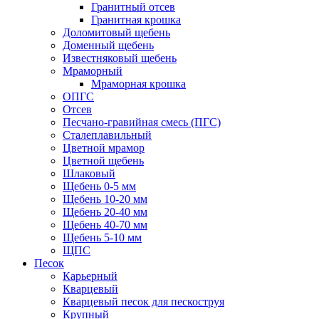
Гранитный отсев
Гранитная крошка
Доломитовый щебень
Доменный щебень
Известняковый щебень
Мраморный
Мраморная крошка
ОПГС
Отсев
Песчано-гравийная смесь (ПГС)
Сталеплавильный
Цветной мрамор
Цветной щебень
Шлаковый
Щебень 0-5 мм
Щебень 10-20 мм
Щебень 20-40 мм
Щебень 40-70 мм
Щебень 5-10 мм
ЩПС
Песок
Карьерный
Кварцевый
Кварцевый песок для пескоструя
Крупный