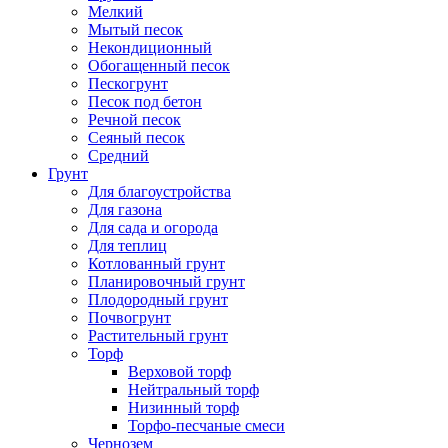
Мелкий
Мытый песок
Некондиционный
Обогащенный песок
Пескогрунт
Песок под бетон
Речной песок
Сеяный песок
Средний
Грунт
Для благоустройства
Для газона
Для сада и огорода
Для теплиц
Котлованный грунт
Планировочный грунт
Плодородный грунт
Почвогрунт
Растительный грунт
Торф
Верховой торф
Нейтральный торф
Низинный торф
Торфо-песчаные смеси
Чернозем