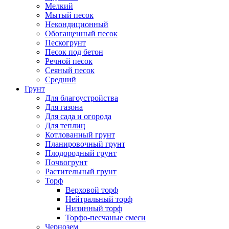
Мелкий
Мытый песок
Некондиционный
Обогащенный песок
Пескогрунт
Песок под бетон
Речной песок
Сеяный песок
Средний
Грунт
Для благоустройства
Для газона
Для сада и огорода
Для теплиц
Котлованный грунт
Планировочный грунт
Плодородный грунт
Почвогрунт
Растительный грунт
Торф
Верховой торф
Нейтральный торф
Низинный торф
Торфо-песчаные смеси
Чернозем