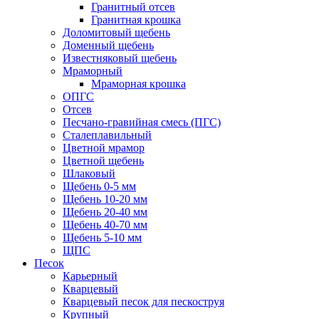
Гранитный отсев
Гранитная крошка
Доломитовый щебень
Доменный щебень
Известняковый щебень
Мраморный
Мраморная крошка
ОПГС
Отсев
Песчано-гравийная смесь (ПГС)
Сталеплавильный
Цветной мрамор
Цветной щебень
Шлаковый
Щебень 0-5 мм
Щебень 10-20 мм
Щебень 20-40 мм
Щебень 40-70 мм
Щебень 5-10 мм
ЩПС
Песок
Карьерный
Кварцевый
Кварцевый песок для пескоструя
Крупный