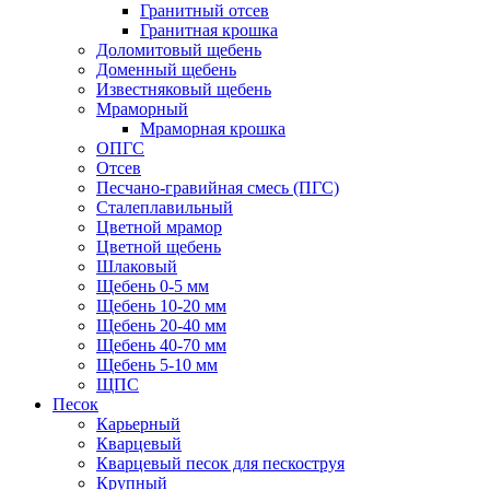
Гранитный отсев
Гранитная крошка
Доломитовый щебень
Доменный щебень
Известняковый щебень
Мраморный
Мраморная крошка
ОПГС
Отсев
Песчано-гравийная смесь (ПГС)
Сталеплавильный
Цветной мрамор
Цветной щебень
Шлаковый
Щебень 0-5 мм
Щебень 10-20 мм
Щебень 20-40 мм
Щебень 40-70 мм
Щебень 5-10 мм
ЩПС
Песок
Карьерный
Кварцевый
Кварцевый песок для пескоструя
Крупный