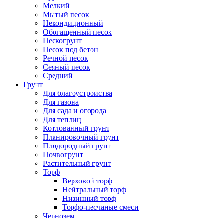
Мелкий
Мытый песок
Некондиционный
Обогащенный песок
Пескогрунт
Песок под бетон
Речной песок
Сеяный песок
Средний
Грунт
Для благоустройства
Для газона
Для сада и огорода
Для теплиц
Котлованный грунт
Планировочный грунт
Плодородный грунт
Почвогрунт
Растительный грунт
Торф
Верховой торф
Нейтральный торф
Низинный торф
Торфо-песчаные смеси
Чернозем