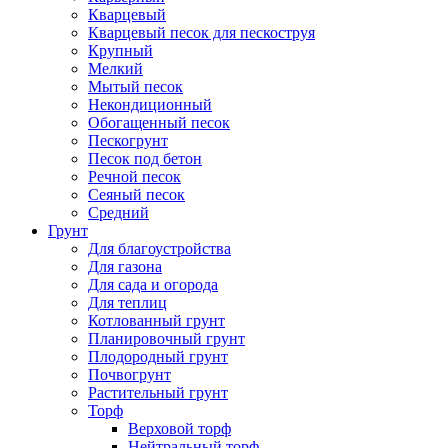
Кварцевый
Кварцевый песок для пескоструя
Крупный
Мелкий
Мытый песок
Некондиционный
Обогащенный песок
Пескогрунт
Песок под бетон
Речной песок
Сеяный песок
Средний
Грунт
Для благоустройства
Для газона
Для сада и огорода
Для теплиц
Котлованный грунт
Планировочный грунт
Плодородный грунт
Почвогрунт
Растительный грунт
Торф
Верховой торф
Нейтральный торф